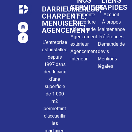
NOS
LIENS
SERVICES
RAPIDES
DARRIEUMERLOU,
CHARPENTE,
Charpente
Accueil
MENUISERIE,
Couverture
À propos
AGENCEMENT
Menuiserie
Maintenance
Agencement
Références
L’entreprise
extérieur
Demande de
est installée
Agencement
devis
depuis
intérieur
Mentions
1997 dans
légales
des locaux
d’une
superficie
de 1 000
m2
permettant
d’accueillir
les
machines