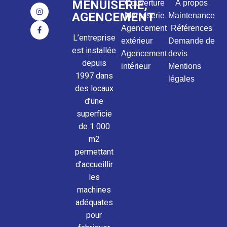
MENUISERIE,
Couverture
À propos
AGENCEMENT
Menuiserie
Maintenance
Agencement
Références
L’entreprise
extérieur
Demande de
est installée
Agencement
devis
depuis
intérieur
Mentions
1997 dans
légales
des locaux
d’une
superficie
de 1 000
m2
permettant
d’accueillir
les
machines
adéquates
pour