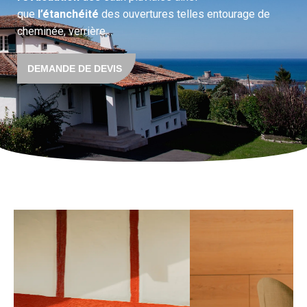
que
l’étanchéité
des ouvertures telles entourage de
cheminée, verrière…
DEMANDE DE DEVIS