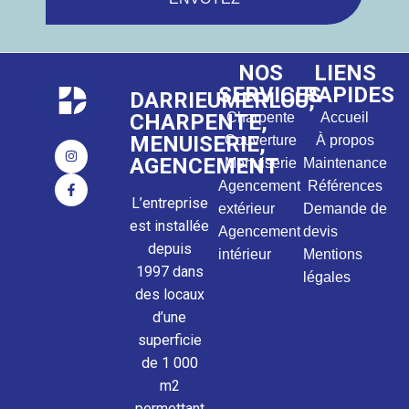
NOS
LIENS
SERVICES
RAPIDES
DARRIEUMERLOU,
CHARPENTE,
Charpente
Accueil
MENUISERIE,
Couverture
À propos
AGENCEMENT
Menuiserie
Maintenance
Agencement
Références
L’entreprise
extérieur
Demande de
est installée
Agencement
devis
depuis
intérieur
Mentions
1997 dans
légales
des locaux
d’une
superficie
de 1 000
m2
permettant